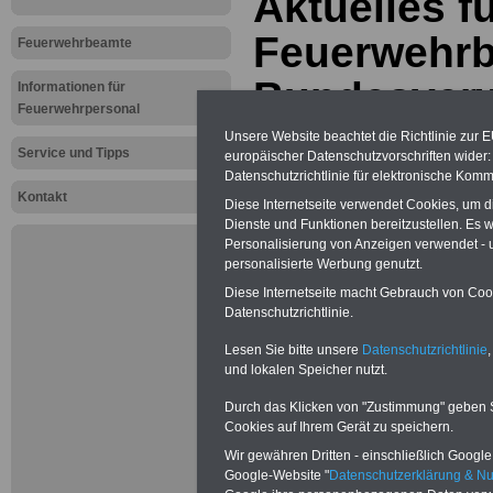
Aktuelles f
Feuerwehr
Feuerwehrbeamte
Bundesverw
Informationen für
Feuerwehrpersonal
verdoppelt
Unsere Website beachtet die Richtlinie zur 
Service und Tipps
europäischer Datenschutzvorschriften wide
Freizeitaus
Datenschutzrichtlinie für elektronische Komm
Kontakt
Diese Internetseite verwendet Cookies, um 
Feuerwehrl
Dienste und Funktionen bereitzustellen. Es
Personalisierung von Anzeigen verwendet - un
Silberbach 
personalisierte Werbung genutzt.
Diese Internetseite macht Gebrauch von Cooki
Durchbruch
Datenschutzrichtlinie.
Lesen Sie bitte unsere
Datenschutzrichtlinie
,
und lokalen Speicher nutzt.
Vorteile für den öffentlichen Dien
Vergleichen und sparen:
Baufinanzie
Durch das Klicken von "Zustimmung" geben Sie
Berufsunfähigkeitsabsicherung
Cookies auf Ihrem Gerät zu speichern.
Kapitalanlagen
-
Krankenzusatzversicherung
-
Priv
Wir gewähren Dritten - einschließlich Google -
Krankenversicherung - zuerst
Google-Website "
Datenschutzerklärung & N
vergleichen, dann unterschreiben
-
On