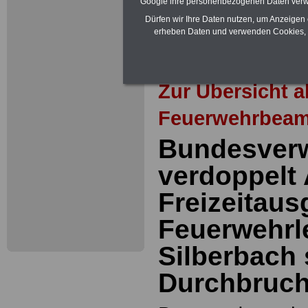
Google ihre personenbezogenen Daten verw
Vergleich Gesetzliche Krankenkass
Dürfen wir Ihre Daten nutzen, um Anzeigen 
Zahnzusatzversicherung
-
erheben Daten und verwenden Cookies, 
Brutto/Netto:
>>>hier können Sie e
ausrechnen lassen
Zur Übersicht a
Feuerwehrbeam
Bundesverw
verdoppelt
Freizeitaus
Feuerwehrl
Silberbach 
Durchbruc