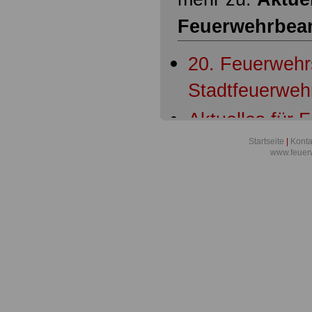
Feuerwehrbea
20. Feuerweh
Stadtfeuerwe
Aktuelles für
Übersicht
Startseite
|
Konta
www.feuer
Aktuelles für
Bundesverwalt
Anspruch auf F
Feuerwehrleut
sieht Durchbr