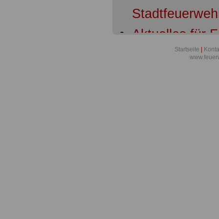
Stadtfeuerwe
Aktuelles für
Übersicht
Startseite
|
Konta
www.feuer
Aktuelles für
Bundesverwalt
Anspruch auf F
Feuerwehrleut
sieht Durchbr
Aus der Feuer
Landes Meckl
Christian Pege